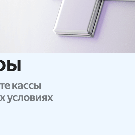
фы
те кассы
х условиях