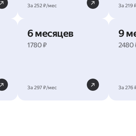
За 252 ₽/мес
За 219 
6 месяцев
9 м
1780 ₽
2480 
За 297 ₽/мес
За 276 