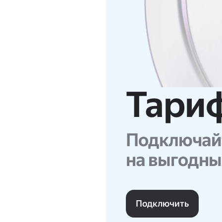
Тари
Подключай
на выгодны
Подключить