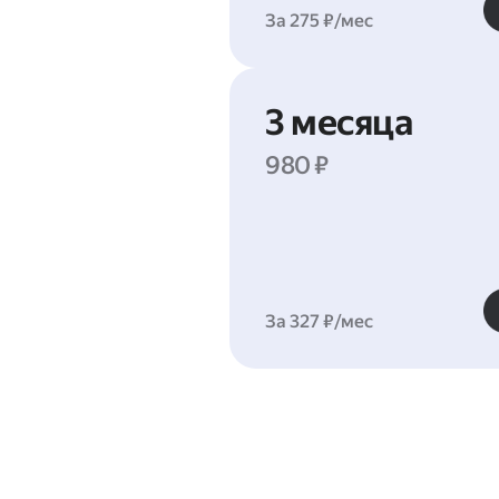
За 275 ₽/мес
3 месяца
980 ₽
За 327 ₽/мес