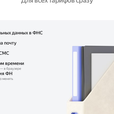
Для всех тарифов сразу
ьных данных в ФНС
а почту
 СМС
ом времени
 — в браузере
ия ФН
о менять