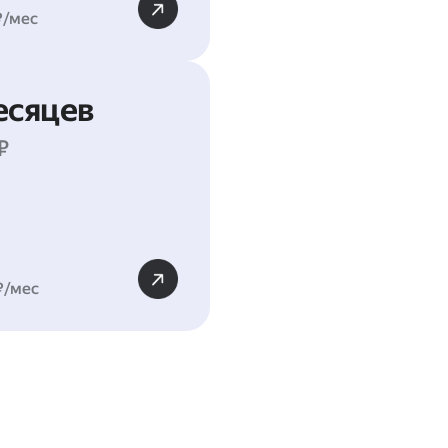
₽/мес
есяцев
₽
₽/мес