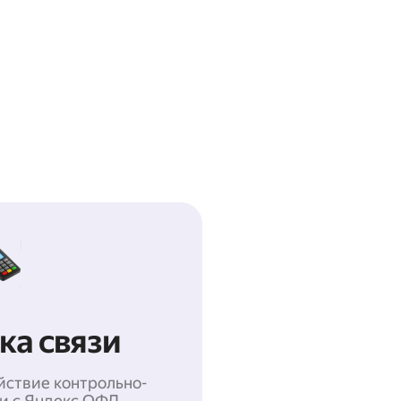
ка связи
йствие контрольно-
ки с Яндекс ОФД