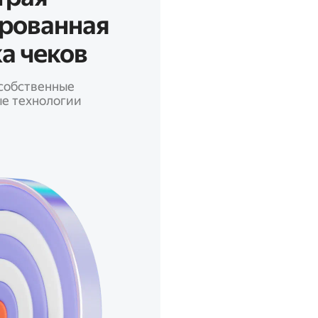
ированная
а чеков
собственные
е технологии