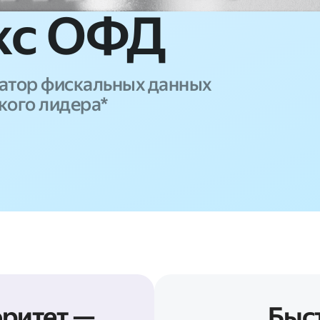
кс ОФД
атор фискальных данных
кого лидера*
ритет —
Быс