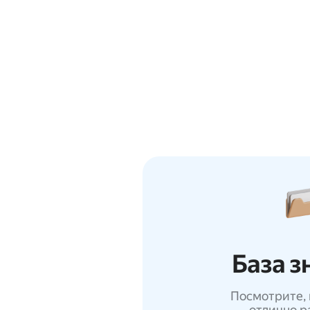
База з
Посмотрите, 
отлично р