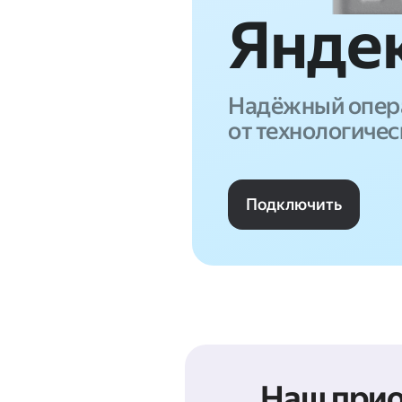
Янде
Надёжный опер
от технологичес
Подключить
Наш прио