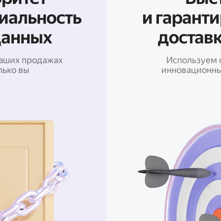
иальность
и гарант
данных
доставк
ваших продажах
Используем 
лько вы
инновационны