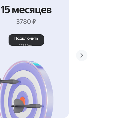
15 месяцев
24 мес
3780 ₽
5400 ₽
Подключить
Подключит
252 ₽/мес
225 ₽/мес