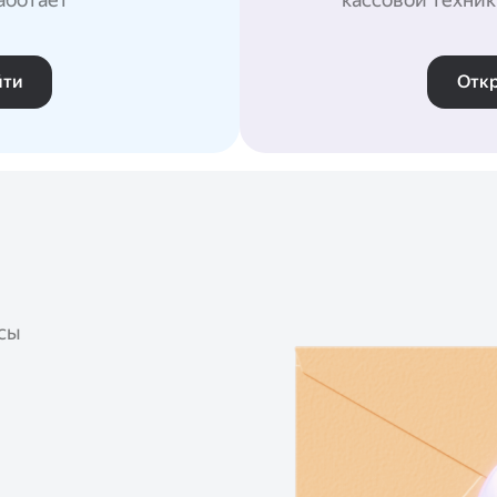
йти
Отк
сы